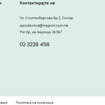
и
Контактирајте не
Ул. Столтенбергова бр.2, Скопје
eprodavnica@magroni.com.mk
Рег.бр. на лиценца 26367
02 3228 458
ување
Политика на колачиња