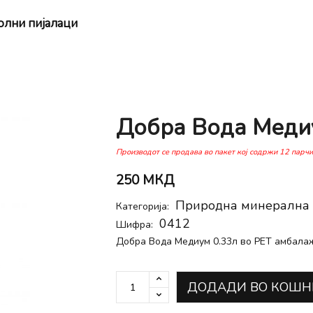
олни пијалaци
Добра Вода Меди
Производот се продава во пакет кој содржи 12 парч
250 МКД
Природна минерална 
Категорија:
0412
Шифра:
Добра Вода Медиум 0.33л во PET амбала
ДОДАДИ ВО КОШН