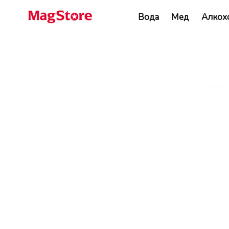
Вода
Мед
Алкох
Негазирана функционална вода