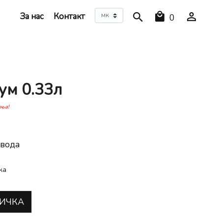
За нас
Контакт
0
ум 0.33л
иња!
вода
жа
ИЧКА