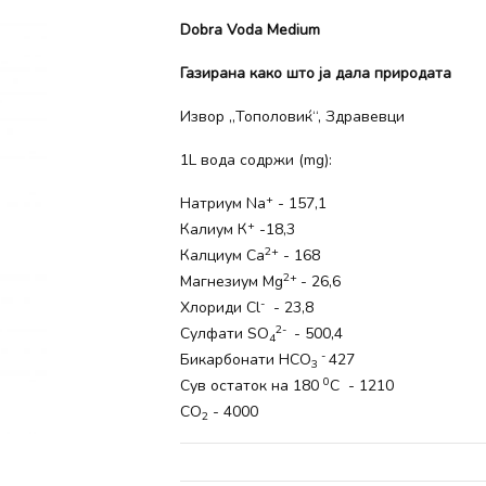
Dobra Voda
Medium
Газирана како што ја дала природата
Извор „Тополовиќ“, Здравевци
1L вода содржи (mg):
+
Натриум Na
- 157,1
+
Калиум К
-18,3
2+
Калциум Ca
- 168
2+
Магнезиум Mg
- 26,6
-
Хлориди Cl
- 23,8
2-
Сулфати SO
- 500,4
4
-
Бикарбонати HCO
427
3
0
Сув остаток на 180
С - 1210
CO
- 4000
2