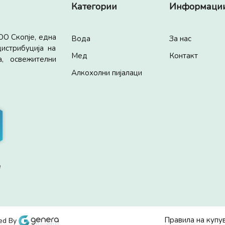
Категории
Информаци
ОО Скопје, една
Вода
За нас
истрибуција на
Мед
Контакт
, освежителни
Алкохолни пијалaци
e
Правила на куп
ed By