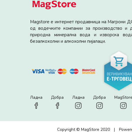
Мagstore е интернет продавница на Магрони Д
од водечките компании за производство и д
природна минерална вода и изворска вода
безалкохолни и алкохолни пијалаци.
Ладна
Добра
Ладна
Добра
MagStor
Copyright © MagStore 2020
|
Power