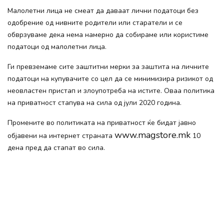
Малолетни лица не смеат да даваат лични податоци без
одобрение од нивните родители или старатели и се
обврзуваме дека нема намерно да собираме или користиме
податоци од малолетни лица.
Ги превземаме сите заштитни мерки за заштита на личните
податоци на купувачите со цел да се минимизира ризикот од
неовластен пристап и злоупотреба на истите. Оваа политика
на приватност стапува на сила од јули 2020 година.
Промените во политиката на приватност ќе бидат јавно
www.magstore.mk
објавени на интернет странатa
10
дена пред да стапат во сила.