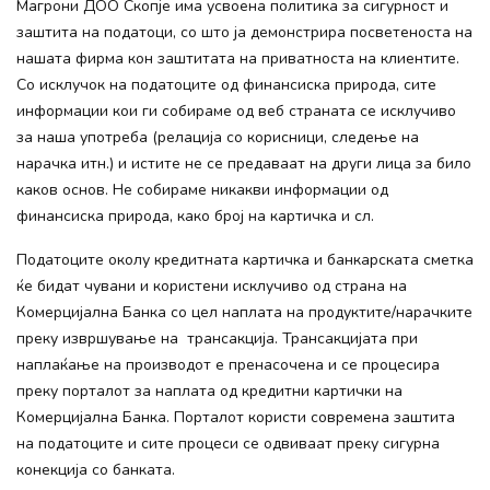
Магрони ДОО Скопје има усвоена политика за сигурност и
заштита на податоци, со што ја демонстрира посветеноста на
нашата фирма кон заштитата на приватноста на клиентите.
Со исклучок на податоците од финансиска природа, сите
информации кои ги собираме од веб страната се исклучиво
за наша употреба (релација со корисници, следење на
нарачка итн.) и истите не се предаваат на други лица за било
каков основ. Не собираме никакви информации од
финансиска природа, како број на картичка и сл.
Податоците околу кредитната картичка и банкарската сметка
ќе бидат чувани и користени исклучиво од страна на
Комерцијална Банка со цел наплата на продуктите/нарачките
преку извршување на трансакција. Трансакцијата при
наплаќање на производот е пренасочена и се процесира
преку порталот за наплата од кредитни картички на
Комерцијална Банка. Порталот користи современа заштита
на податоците и сите процеси се одвиваат преку сигурна
конекција со банката.